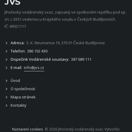
JVS
Jihočeský vodárenský svaz, zapsaný ve spolkovém rejstříku pod sp.
zn. L 6331 vedenou u Krajského soudu v Českých Budějovicích.
IČ: 49021117
Adresa:
S. K. Neumanna 19, 370 01 České Budějovice
Telefon:
386 102 430
Dispečink Vodárenské soustavy:
387 689 111
E-mail:
info@jvs.cz
Úvod
O společnosti
Mapa stránek
Kontakty
Nastavení cookies
. © 2026 Jihočeský vodárenský svaz. Vytvořilo: