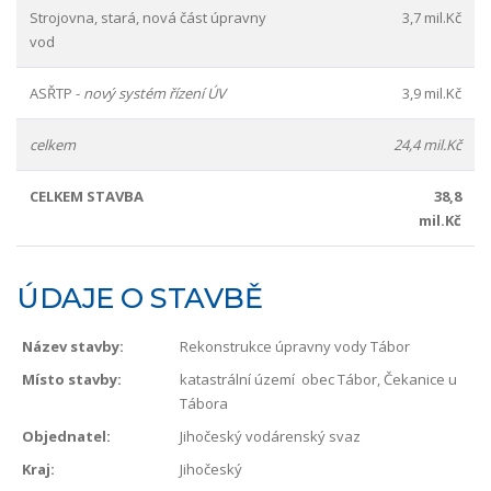
Strojovna, stará, nová část úpravny
3,7 mil.Kč
vod
ASŘTP -
nový systém řízení ÚV
3,9 mil.Kč
celkem
24,4 mil.Kč
CELKEM STAVBA
38,8
mil.Kč
ÚDAJE O STAVBĚ
Název stavby:
Rekonstrukce úpravny vody Tábor
Místo stavby:
katastrální území obec Tábor, Čekanice u
Tábora
Objednatel:
Jihočeský vodárenský svaz
Kraj:
Jihočeský