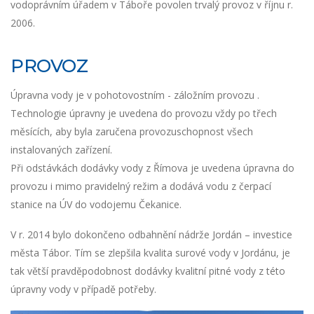
vodoprávním úřadem v Táboře povolen trvalý provoz v říjnu r.
2006.
PROVOZ
Úpravna vody je v pohotovostním - záložním provozu .
Technologie úpravny je uvedena do provozu vždy po třech
měsících, aby byla zaručena provozuschopnost všech
instalovaných zařízení.
Při odstávkách dodávky vody z Římova je uvedena úpravna do
provozu i mimo pravidelný režim a dodává vodu z čerpací
stanice na ÚV do vodojemu Čekanice.
V r. 2014 bylo dokončeno odbahnění nádrže Jordán – investice
města Tábor. Tím se zlepšila kvalita surové vody v Jordánu, je
tak větší pravděpodobnost dodávky kvalitní pitné vody z této
úpravny vody v případě potřeby.