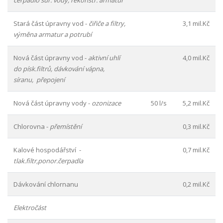
Stará část úpravny vod -
čiřiče a filtry,
3,1 mil.Kč
výměna armatur a potrubí
Nová část úpravny vod -
aktivní uhlí
4,0 mil.Kč
do písk.filtrů, dávkování vápna,
síranu, přepojení
Nová část úpravny vody -
ozonizace
50 l/s
5,2 mil.Kč
Chlorovna -
přemístění
0,3 mil.Kč
Kalové hospodářství -
0,7 mil.Kč
tlak.filtr,ponor.čerpadla
Dávkování chlornanu
0,2 mil.Kč
Elektročást