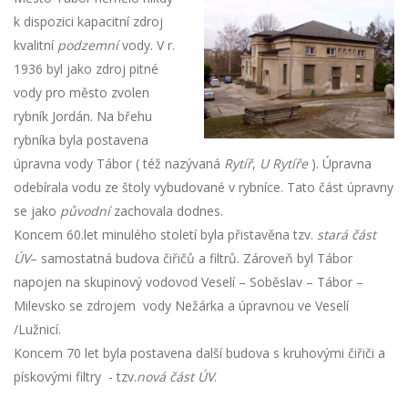
k dispozici kapacitní zdroj
kvalitní
podzemní
vody. V r.
1936 byl jako zdroj pitné
vody pro město zvolen
rybník Jordán. Na břehu
rybníka byla postavena
úpravna vody Tábor ( též nazývaná
Rytíř
,
U Rytíře
). Úpravna
odebírala vodu ze štoly vybudované v rybníce. Tato část úpravny
se jako
původní
zachovala dodnes.
Koncem 60.let minulého století byla přistavěna tzv.
stará část
ÚV
– samostatná budova čiřičů a filtrů. Zároveň byl Tábor
napojen na skupinový vodovod Veselí – Soběslav – Tábor –
Milevsko se zdrojem vody Nežárka a úpravnou ve Veselí
/Lužnicí.
Koncem 70 let byla postavena další budova s kruhovými čiřiči a
pískovými filtry - tzv.
nová část ÚV
.