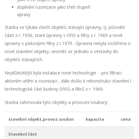
doplnění ozonizace jako třetí stupeň
úpravy
Stavba se týkala všech objektů stávající úpravny, tj. původní
části z r. 1936, staré úpravny s čiřiči a filtry z r. 1969 a nové
úpravny s pískovými filtry z r.1979. Úpravna nebyla rozšířena o
nové stavební objekty, vesměs se jednalo o vestavby do
objektů stávajících.
Nejdůležitější byla instalace nové technologie - pro filtraci
aktivním uhlím a ozonizaci , dále došlo k rekonstrukci stavební i
technologické část budovy čiřičů a filtrů z r. 1969.
Stavba zahrnovala tyto objekty a provozní soubory:
stavební objekt,provoz.soubor
kapacita
cena
Stavební část