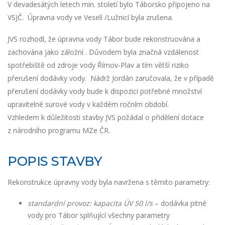
V devadesátých letech min. století bylo Táborsko připojeno na
VSJČ. Úpravna vody ve Veselí /Lužnicí byla zrušena.
JVS rozhodl, že úpravna vody Tábor bude rekonstruována a
zachována jako záložní . Důvodem byla značná vzdálenost
spotřebiště od zdroje vody Římov-Plav a tím větší riziko
přerušení dodávky vody. Nádrž Jordán zaručovala, že v případě
přerušení dodávky vody bude k dispozici potřebné množství
upravitelné surové vody v každém ročním období.
Vzhledem k důležitosti stavby JVS požádal o přidělení dotace
z národního programu MZe ČR.
POPIS STAVBY
Rekonstrukce úpravny vody byla navržena s těmito parametry:
standardní provoz: kapacita ÚV 50 l/s
– dodávka pitné
vody pro Tábor splňující všechny parametry