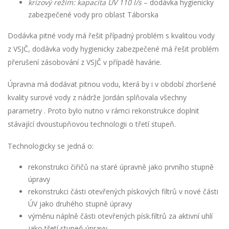
krizový režim: kapacita ÚV 110 l/s
– dodávka hygienicky
zabezpečené vody pro oblast Táborska
Dodávka pitné vody má řešit případný problém s kvalitou vody
z VSJČ, dodávka vody hygienicky zabezpečené má řešit problém
přerušení zásobování z VSJČ v případě havárie.
Úpravna má dodávat pitnou vodu, která by i v období zhoršené
kvality surové vody z nádrže Jordán splňovala všechny
parametry . Proto bylo nutno v rámci rekonstrukce doplnit
stávající dvoustupňovou technologii o třetí stupeň.
Technologicky se jedná o:
rekonstrukci čiřičů na staré úpravně jako prvního stupně
úpravy
rekonstrukci části otevřených pískových filtrů v nové části
ÚV jako druhého stupně úpravy
výměnu náplně části otevřených písk.filtrů za aktivní uhlí
jako třetí stupeň úpravy