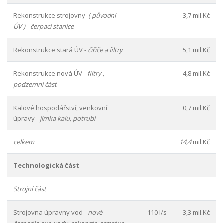
Rekonstrukce strojovny
( původní
3,7 mil.Kč
ÚV ) - čerpací stanice
Rekonstrukce stará ÚV -
čiřiče a filtry
5,1 mil.Kč
Rekonstrukce nová ÚV -
filtry ,
4,8 mil.Kč
podzemní část
Kalové hospodářství, venkovní
0,7 mil.Kč
úpravy -
jímka kalu, potrubí
celkem
14,4
mil.Kč
Technologická část
Strojní část
Strojovna úpravny vod -
nové
110 l/s
3,3 mil.Kč
čerpadlo sur. vody, rekonstr. armatur