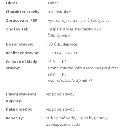
Okres:
Tábor
Charakter stavby:
rekonstrukce
Zpracovatel PSP:
Hydroprojekt a.s., o.z. Č.Budějovice
Zhotovitel:
Kašparů Koller stavitelství s.r.o.
Č.Budějovice
Dozor stavby:
JVS Č. Budějovice
Realizace stavby:
11/2004 – 11/2005
Celkové náklady
43,0 mil. Kč
stavby:
z toho
stavební část a technologická část
:
38,8 mil. Kč
ostatní náklady
: 4,2 mil. Kč
Hlavní stavební
viz popis stavby
objekty:
Další objekty:
viz popis stavby
Kapacity:
50 l/s pitná voda, 110 l/s hygienicky
zabezpečená voda