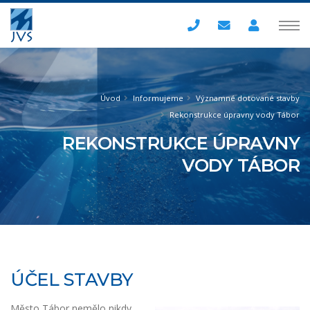
Úvod
Informujeme
Významné dotované stavby
Rekonstrukce úpravny vody Tábor
REKONSTRUKCE ÚPRAVNY
VODY TÁBOR
ÚČEL STAVBY
Město Tábor nemělo nikdy