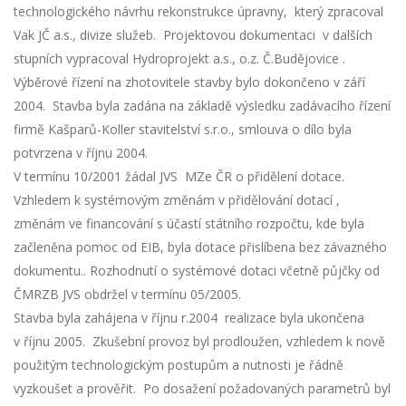
technologického návrhu rekonstrukce úpravny, který zpracoval
Vak JČ a.s., divize služeb. Projektovou dokumentaci v dalších
stupních vypracoval Hydroprojekt a.s., o.z. Č.Budějovice .
Výběrové řízení na zhotovitele stavby bylo dokončeno v září
2004. Stavba byla zadána na základě výsledku zadávacího řízení
firmě Kašparů-Koller stavitelství s.r.o., smlouva o dílo byla
potvrzena v říjnu 2004.
V termínu 10/2001 žádal JVS MZe ČR o přidělení dotace.
Vzhledem k systémovým změnám v přidělování dotací ,
změnám ve financování s účastí státního rozpočtu, kde byla
začleněna pomoc od EIB, byla dotace přislíbena bez závazného
dokumentu.. Rozhodnutí o systémové dotaci včetně půjčky od
ČMRZB JVS obdržel v termínu 05/2005.
Stavba byla zahájena v říjnu r.2004 realizace byla ukončena
v říjnu 2005. Zkušební provoz byl prodloužen, vzhledem k nově
použitým technologickým postupům a nutnosti je řádně
vyzkoušet a prověřit. Po dosažení požadovaných parametrů byl