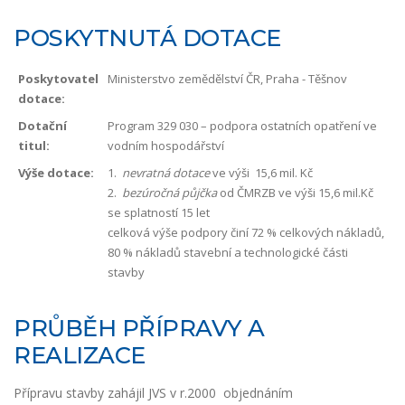
POSKYTNUTÁ DOTACE
Poskytovatel
Ministerstvo zemědělství ČR, Praha - Těšnov
dotace:
Dotační
Program 329 030 – podpora ostatních opatření ve
titul:
vodním hospodářství
Výše dotace:
1.
nevratná dotace
ve výši 15,6 mil. Kč
2.
bezúročná půjčka
od ČMRZB ve výši 15,6 mil.Kč
se splatností 15 let
celková výše podpory činí 72 % celkových nákladů,
80 % nákladů stavební a technologické části
stavby
PRŮBĚH PŘÍPRAVY A
REALIZACE
Přípravu stavby zahájil JVS v r.2000 objednáním