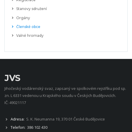
Stanovy sdružení
Orgány
Členské obce
Valné hromady
JVS
Jihočeský vodárenský svaz, zapsaný ve spolkovém rejstříku pod sp.
zn. L 6331 vedenou u Krajského soudu v Českých Budějovicích.
IČ: 49021117
Adresa:
S. K. Neumanna 19, 370 01 České Budějovice
Telefon:
386 102 430