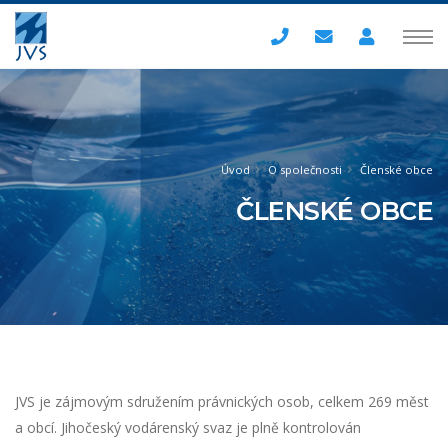
Úvod
O společnosti
Členské obce
ČLENSKÉ OBCE
JVS je zájmovým sdružením právnických osob, celkem 269 měst
a obcí. Jihočeský vodárenský svaz je plně kontrolován