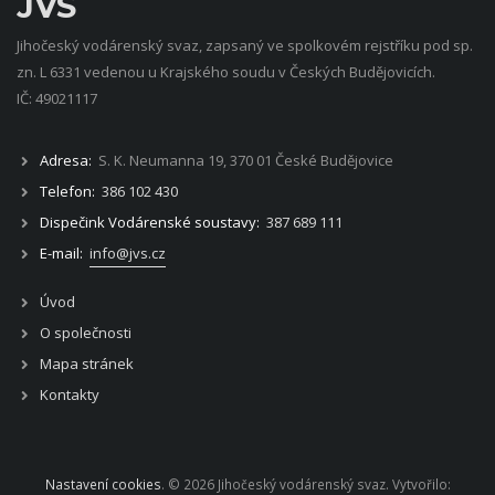
JVS
Jihočeský vodárenský svaz, zapsaný ve spolkovém rejstříku pod sp.
zn. L 6331 vedenou u Krajského soudu v Českých Budějovicích.
IČ: 49021117
Adresa:
S. K. Neumanna 19, 370 01 České Budějovice
Telefon:
386 102 430
Dispečink Vodárenské soustavy:
387 689 111
E-mail:
info@jvs.cz
Úvod
O společnosti
Mapa stránek
Kontakty
Nastavení cookies
. © 2026 Jihočeský vodárenský svaz. Vytvořilo: