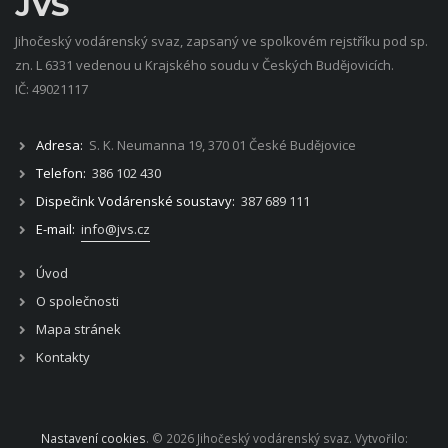
JVS
Jihočeský vodárenský svaz, zapsaný ve spolkovém rejstříku pod sp.
zn. L 6331 vedenou u Krajského soudu v Českých Budějovicích.
IČ: 49021117
Adresa:
S. K. Neumanna 19, 370 01 České Budějovice
Telefon:
386 102 430
Dispečink Vodárenské soustavy:
387 689 111
E-mail:
info@jvs.cz
Úvod
O společnosti
Mapa stránek
Kontakty
Nastavení cookies
. © 2026 Jihočeský vodárenský svaz. Vytvořilo: