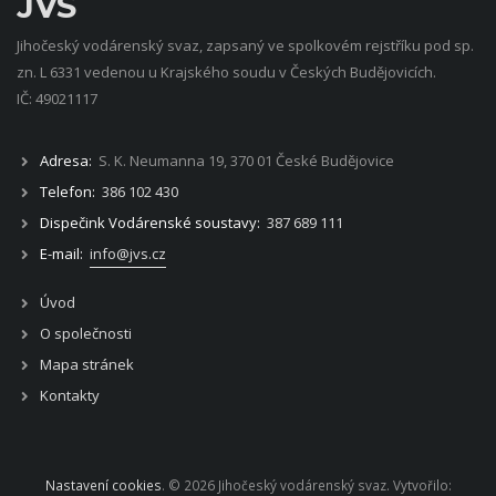
JVS
Jihočeský vodárenský svaz, zapsaný ve spolkovém rejstříku pod sp.
zn. L 6331 vedenou u Krajského soudu v Českých Budějovicích.
IČ: 49021117
Adresa:
S. K. Neumanna 19, 370 01 České Budějovice
Telefon:
386 102 430
Dispečink Vodárenské soustavy:
387 689 111
E-mail:
info@jvs.cz
Úvod
O společnosti
Mapa stránek
Kontakty
Nastavení cookies
. © 2026 Jihočeský vodárenský svaz. Vytvořilo: