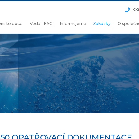
38
lenské obce
Voda - FAQ
Informujeme
Zakázky
O společn
450 OPATŘOVACÍ DOKUMENTACE