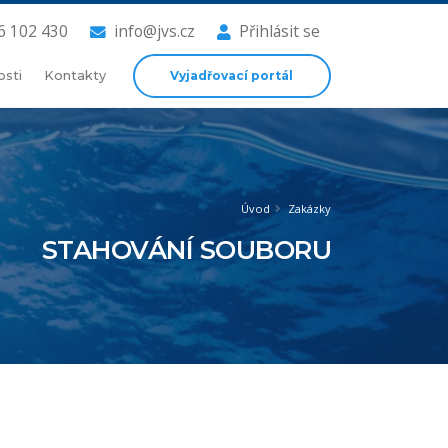
6 102 430
info@jvs.cz
Přihlásit se
Vyjadřovací portál
osti
Kontakty
Úvod
Zakázky
STAHOVÁNÍ SOUBORU