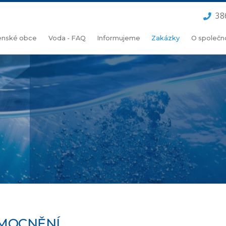
38
lenské obce
Voda - FAQ
Informujeme
Zakázky
O společn
ZMOCNĚNÍ