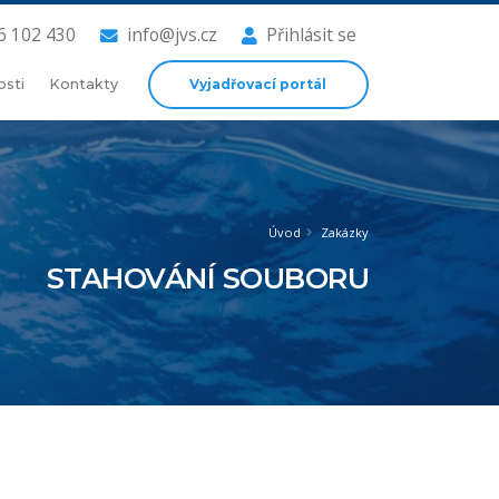
6 102 430
info@jvs.cz
Přihlásit se
Vyjadřovací portál
osti
Kontakty
Úvod
Zakázky
STAHOVÁNÍ SOUBORU