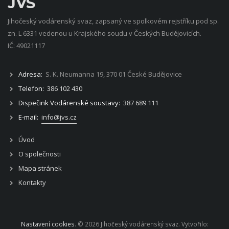
JVS
Jihočeský vodárenský svaz, zapsaný ve spolkovém rejstříku pod sp.
zn. L 6331 vedenou u Krajského soudu v Českých Budějovicích.
IČ: 49021117
Adresa:
S. K. Neumanna 19, 370 01 České Budějovice
Telefon:
386 102 430
Dispečink Vodárenské soustavy:
387 689 111
E-mail:
info@jvs.cz
Úvod
O společnosti
Mapa stránek
Kontakty
Nastavení cookies
. © 2026 Jihočeský vodárenský svaz. Vytvořilo: