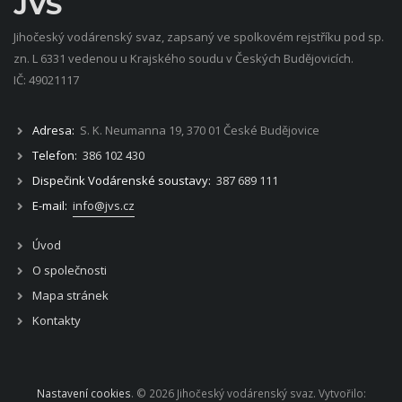
JVS
Jihočeský vodárenský svaz, zapsaný ve spolkovém rejstříku pod sp.
zn. L 6331 vedenou u Krajského soudu v Českých Budějovicích.
IČ: 49021117
Adresa:
S. K. Neumanna 19, 370 01 České Budějovice
Telefon:
386 102 430
Dispečink Vodárenské soustavy:
387 689 111
E-mail:
info@jvs.cz
Úvod
O společnosti
Mapa stránek
Kontakty
Nastavení cookies
. © 2026 Jihočeský vodárenský svaz. Vytvořilo: