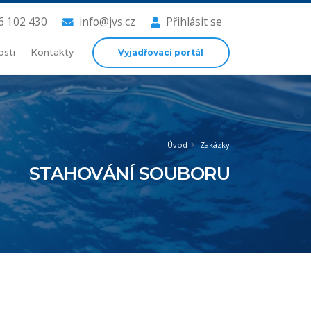
6 102 430
info@jvs.cz
Přihlásit se
Vyjadřovací portál
osti
Kontakty
Úvod
Zakázky
STAHOVÁNÍ SOUBORU