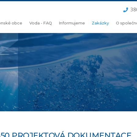
38
lenské obce
Voda - FAQ
Informujeme
Zakázky
O společn
450 PROJEKTOVÁ DOKUMENTACE