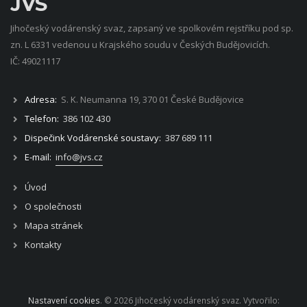
JVS
Jihočeský vodárenský svaz, zapsaný ve spolkovém rejstříku pod sp.
zn. L 6331 vedenou u Krajského soudu v Českých Budějovicích.
IČ: 49021117
Adresa:
S. K. Neumanna 19, 370 01 České Budějovice
Telefon:
386 102 430
Dispečink Vodárenské soustavy:
387 689 111
E-mail:
info@jvs.cz
Úvod
O společnosti
Mapa stránek
Kontakty
Nastavení cookies
. © 2026 Jihočeský vodárenský svaz. Vytvořilo: