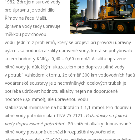
1982. Zdrojem surové vody
pro úpravnu je vodní dílo
Římov na řece Malši,
úpravna vody tedy upravuje
měkkou povrchovou
vodu. Jedním z problémů, který se projevil při provozu úpravny
byla nízká hodnota alkality upravené vody, která se pohybovala
kolem hodnoty KNK
0,40 – 0,60 mmol/l. Alkalita upravené
4,5
pitné vody je důležitým ukazatelem pro dopravu pitné vody
v potrubí. Vzhledem k tomu, že téměř 300 km vodovodních řadů
Vodárenské soustavy je z nechráněných ocelových trubek je
potřeba udržovat hodnotu alkality nejen na doporučené
hodnotě (0,8 mmol), ale upravenou vodu
stabilizovat minimálně na hodnotách 1-1,1 mmol. Pro dopravu
pitné vody potrubím platí TNV 75 7121 „
Požadavky na jakost
vody dopravované potrubím
“. Při snížení alkality dopravované
pitné vody postupně dochází k rozpuštění vytvořeného
vápenného povlaku (CaCO3) na vnitřním povrchu vodovodního