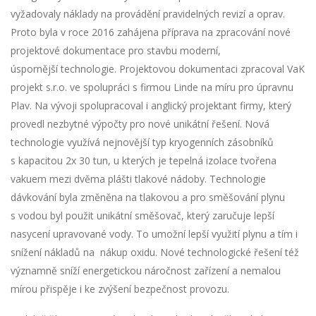
vyžadovaly náklady na provádění pravidelných revizí a oprav.
Proto byla v roce 2016 zahájena příprava na zpracování nové
projektové dokumentace pro stavbu moderní,
úspornější technologie.
Projektovou dokumentaci zpracoval VaK
projekt s.r.o. ve spolupráci s firmou Linde na míru pro úpravnu
Plav
. Na vývoji spolupracoval i anglický projektant firmy, který
provedl nezbytné výpočty pro nové unikátní řešení. Nová
technologie využívá nejnovější typ kryogenních zásobníků
s kapacitou 2x 30 tun, u kterých je tepelná izolace tvořena
vakuem mezi dvěma plášti tlakové nádoby. Technologie
dávkování byla změněna na tlakovou a pro směšování plynu
s vodou byl použit unikátní směšovač, který zaručuje lepší
nasycení upravované vody. To umožní lepší využití plynu a tím i
snížení nákladů na nákup oxidu. Nové technologické řešení též
významně sníží energetickou náročnost zařízení a nemalou
mírou přispěje i ke zvýšení bezpečnost provozu.