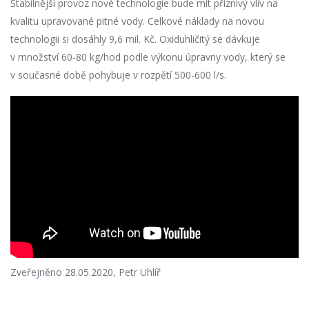
Stabilnější provoz nové technologie bude mít příznivý vliv na
kvalitu upravované pitné vody. Celkové náklady na novou
technologii si dosáhly 9,6 mil. Kč. Oxiduhličitý se dávkuje
v množství 60-80 kg/hod podle výkonu úpravny vody, který se
v současné době pohybuje v rozpětí 500-600 l/s.
Zveřejněno 28.05.2020, Petr Uhlíř