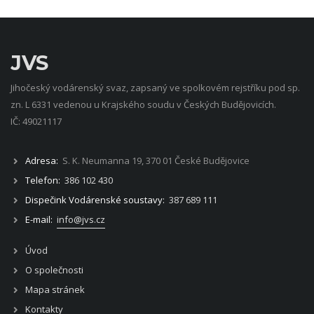
JVS
Jihočeský vodárenský svaz, zapsaný ve spolkovém rejstříku pod sp.
zn. L 6331 vedenou u Krajského soudu v Českých Budějovicích.
IČ: 49021117
Adresa:
S. K. Neumanna 19, 370 01 České Budějovice
Telefon:
386 102 430
Dispečink Vodárenské soustavy:
387 689 111
E-mail:
info@jvs.cz
Úvod
O společnosti
Mapa stránek
Kontakty