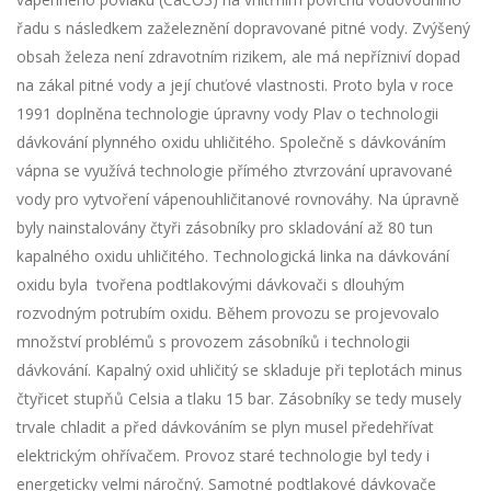
řadu s následkem zaželeznění dopravované pitné vody. Zvýšený
obsah železa není zdravotním rizikem, ale má nepřízniví dopad
na zákal pitné vody a její chuťové vlastnosti. Proto byla v roce
1991 doplněna technologie úpravny vody Plav o technologii
dávkování plynného oxidu uhličitého. Společně s dávkováním
vápna se využívá technologie přímého ztvrzování upravované
vody pro vytvoření vápenouhličitanové rovnováhy. Na úpravně
byly nainstalovány čtyři zásobníky pro skladování až 80 tun
kapalného oxidu uhličitého. Technologická linka na dávkování
oxidu byla tvořena podtlakovými dávkovači s dlouhým
rozvodným potrubím oxidu. Během provozu se projevovalo
množství problémů s provozem zásobníků i technologii
dávkování. Kapalný oxid uhličitý se skladuje při teplotách minus
čtyřicet stupňů Celsia a tlaku 15 bar. Zásobníky se tedy musely
trvale chladit a před dávkováním se plyn musel předehřívat
elektrickým ohřívačem. Provoz staré technologie byl tedy i
energeticky velmi náročný. Samotné podtlakové dávkovače