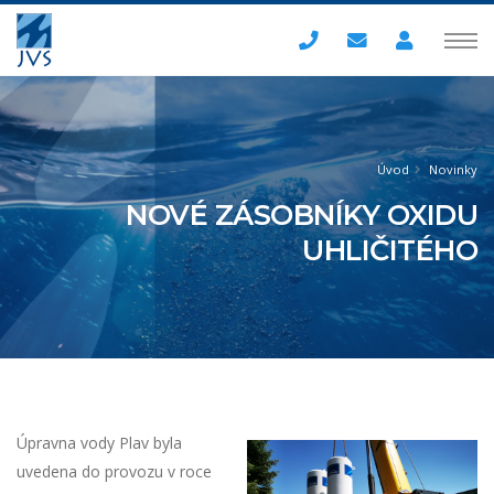
Úvod
Novinky
NOVÉ ZÁSOBNÍKY OXIDU
UHLIČITÉHO
Úpravna vody Plav byla
uvedena do provozu v roce