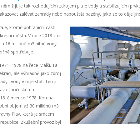
 v něm žijí. Je tak rozhodujícím zdrojem pitné vody a stabilizujícím prvk
kazovat zalévat zahrady nebo napouštět bazény, jako se to děje jin
aje, kromě pohraniční části
esní města. V roce 2018 z ní
ba 16 miliónů m3 pitné vody.
 ročně spotřebuje.
 1971–1978 na řece Malši. Ta
kraci, ale výhradně jako zdroj
y i vody v ní je stát. Ten ji
odává Jihočeskému
13. července 1978. Koruna
sobní objem až 30 miliónů m3
avny Plav, která je srdcem
republice. Zkušební provoz byl