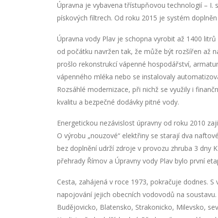
Úpravna je vybavena třístupňovou technologií – I. s
pískových filtrech. Od roku 2015 je systém doplněn 
Úpravna vody Plav je schopna vyrobit až 1400 litrů
od počátku navržen tak, že může být rozšířen až n
prošlo rekonstrukcí vápenné hospodářství, armaturní
vápenného mléka nebo se instalovaly automatizované
Rozsáhlé modernizace, při nichž se využily i finančn
kvalitu a bezpečné dodávky pitné vody.
Energetickou nezávislost úpravny od roku 2010 zajiš
O výrobu „nouzové“ elektřiny se starají dva naft
bez doplnění udrží zdroje v provozu zhruba 3 dny 
přehrady Římov a Úpravny vody Plav bylo první et
Cesta, zahájená v roce 1973, pokračuje dodnes. S
napojování jejich obecních vodovodů na soustavu
Budějovicko, Blatensko, Strakonicko, Milevsko, sev