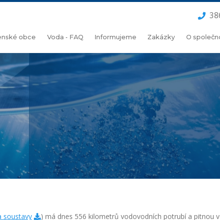
38
lenské obce
Voda - FAQ
Informujeme
Zakázky
O společn
 soustavy
) má dnes 556 kilometrů vodovodních potrubí a pitnou v