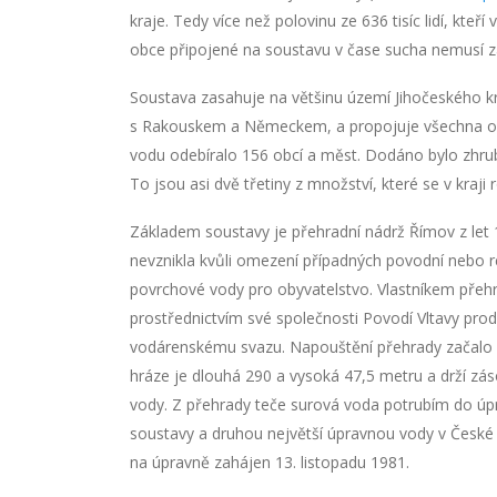
kraje. Tedy více než polovinu ze 636 tisíc lidí, kteří
obce připojené na soustavu v čase sucha nemusí za
Soustava zasahuje na většinu území Jihočeského kr
s Rakouskem a Německem, a propojuje všechna okr
vodu odebíralo 156 obcí a měst. Dodáno bylo zhru
To jsou asi dvě třetiny z množství, které se v kraji
Základem soustavy je přehradní nádrž Římov z let
nevznikla kvůli omezení případných povodní nebo re
povrchové vody pro obyvatelstvo. Vlastníkem přehrad
prostřednictvím své společnosti Povodí Vltavy pr
vodárenskému svazu. Napouštění přehrady začalo 
hráze je dlouhá 290 a vysoká 47,5 metru a drží zá
vody. Z přehrady teče surová voda potrubím do úpr
soustavy a druhou největší úpravnou vody v České 
na úpravně zahájen 13. listopadu 1981.