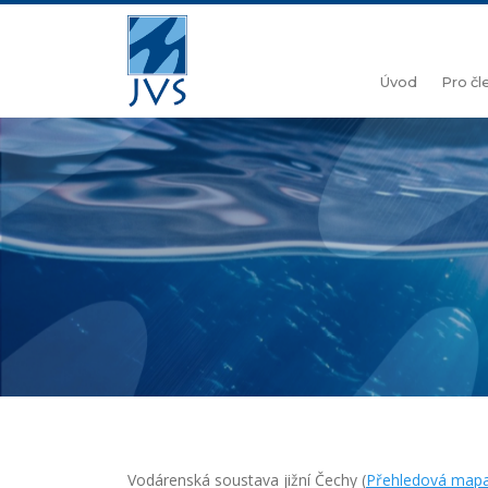
Úvod
Pro č
Vodárenská soustava jižní Čechy (
Přehledová mapa