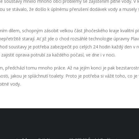
ké soustavy mnělo mnoho obcí problémy se zajištěním pitné vody. V l
u se stávalo, že došlo k úplnému přerušení dodávek vody a musely se 
ím dílem, schopným zásobit velkou část Jihočeského kraje kvalitní pi
j nepřetržitě starají. Ať již jde o chod rozsáhlé technologie úpravny P
od soustavy je potřeba zabezpečit po celých 24 hodin každý den v ro
ajistit oprava potrubí za každého počasí, ve dne i v noci.
 předchází tomu mnoho práce. Až na jejím konci je pak bezstarostn
sti, jakou je spláchnutí toalety. Proto je potřeba si vážit toho, co j
itné vody.