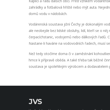
Kaplici a řadu dalších obcí. Před vznikem vodárens
zahrádky a fotbalová hřiště nebo mýt auta. Nejedno
domů vodu v nádobách.
Vodárenská soustava jižní Čechy je dokonalým vodn
ale neobejde bez lidské obsluhy, lidí, kteří se o ně
čerpacíchstanic, vodojemů nebo dálkových řadů. Ch
Nastane-li havárie na vodovodních řadech, musí se z
Než tedy otočíme doma či v zaměstnání kohoutkem,
hrnce k přípravě oběda. A také třeba tak běžné činno
soustava je spolehlivým výrobcem a dodavatelem p
JVS