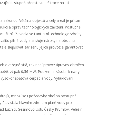
ující II. stupeň představuje filtrace na 14
a sekundu. Většina objektů a celý areál je přitom
rukcí a oprav technologických zařízení. Postupně
i filtrů. Zavedla se i unikátní technologie výroby
alitu pitné vody a snižuje nároky na obsluhu.
stále zlepšovat zařízení, jejich provoz a garantovat
vek z veřejné sítě, tak není provoz úpravny ohrožen.
onapěťový pak 0,56 MW. Podzemní zásobník nafty
ro vysokonapěťová čerpadla vody. Vybudování
drojů, množí se i požadavky obcí na postupné
Plav stala hlavním zdrojem pitné vody pro
ad Lužnicí, Sezimovo Ústí, Český Krumlov, Velešín,