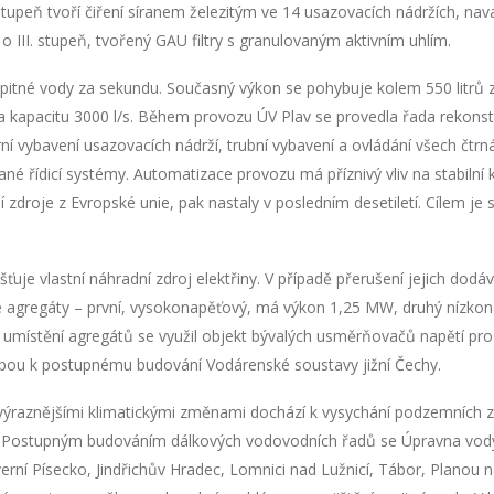
tupeň tvoří čiření síranem železitým ve 14 usazovacích nádržích, navaz
o III. stupeň, tvořený GAU filtry s granulovaným aktivním uhlím.
 pitné vody za sekundu. Současný výkon se pohybuje kolem 550 litrů z
a kapacitu 3000 l/s. Během provozu ÚV Plav se provedla řada rekonst
 vybavení usazovacích nádrží, trubní vybavení a ovládání všech čtrnáct
 řídicí systémy. Automatizace provozu má příznivý vliv na stabilní kv
í zdroje z Evropské unie, pak nastaly v posledním desetiletí. Cílem je 
ťuje vlastní náhradní zdroj elektřiny. V případě přerušení jejich dodá
ové agregáty – první, vysokonapěťový, má výkon 1,25 MW, druhý nízk
K umístění agregátů se využil objekt bývalých usměrňovačů napětí p
apou k postupnému budování Vodárenské soustavy jižní Čechy.
 výraznějšími klimatickými změnami dochází k vysychání podzemních z
. Postupným budováním dálkových vodovodních řadů se Úpravna vody 
erní Písecko, Jindřichův Hradec, Lomnici nad Lužnicí, Tábor, Planou n