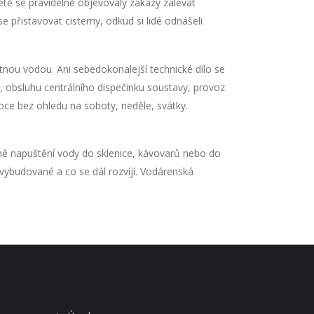
étě se pravidelně objevovaly zákazy zalévat
přistavovat cisterny, odkud si lidé odnášeli
tnou vodou. Ani sebedokonalejší technické dílo se
lav, obsluhu centrálního dispečinku soustavy, provoz
ce bez ohledu na soboty, neděle, svátky.
ě napuštění vody do sklenice, kávovarů nebo do
e vybudované a co se dál rozvíjí. Vodárenská