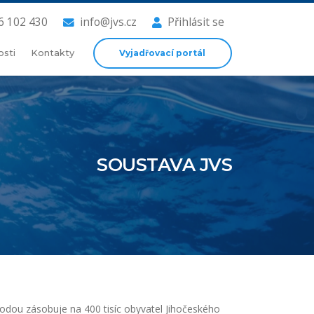
6 102 430
info@jvs.cz
Přihlásit se
Vyjadřovací portál
osti
Kontakty
SOUSTAVA JVS
odou zásobuje na 400 tisíc obyvatel Jihočeského