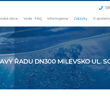
38
lenské obce
Voda - FAQ
Informujeme
Zakázky
O společn
AVY ŘADU DN300 MILEVSKO UL. SO