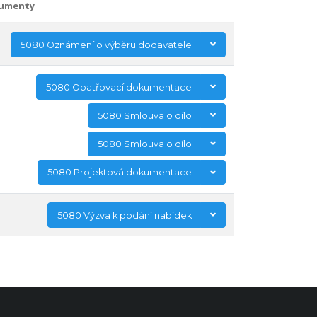
umenty
5080 Oznámení o výběru dodavatele
5080 Opatřovací dokumentace
5080 Smlouva o dílo
5080 Smlouva o dílo
5080 Projektová dokumentace
5080 Výzva k podání nabídek