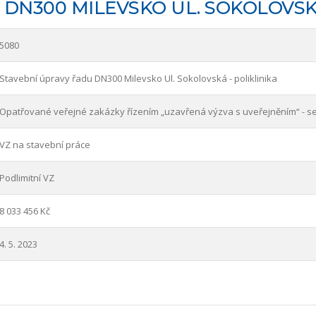
DN300 MILEVSKO UL. SOKOLOVSKÁ
5080
Stavební úpravy řadu DN300 Milevsko Ul. Sokolovská - poliklinika
Opatřované veřejné zakázky řízením „uzavřená výzva s uveřejněním“ - s
VZ na stavební práce
Podlimitní VZ
8 033 456 Kč
4. 5. 2023