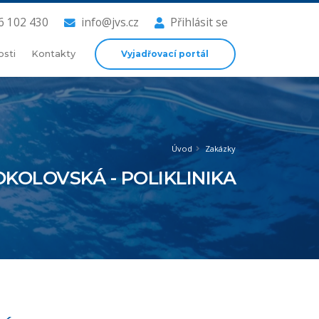
6 102 430
info@jvs.cz
Přihlásit se
Vyjadřovací portál
osti
Kontakty
Úvod
Zakázky
KOLOVSKÁ - POLIKLINIKA