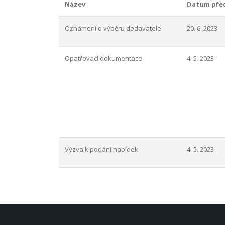
Název
Datum pře
Oznámení o výběru dodavatele
20. 6. 2023
Opatřovací dokumentace
4. 5. 2023
Výzva k podání nabídek
4. 5. 2023