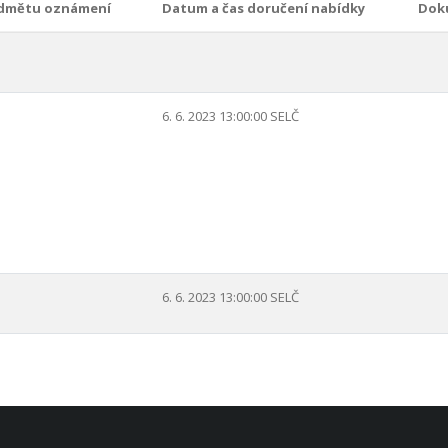
dmětu oznámení
Datum a čas doručení nabídky
Dok
6. 6. 2023 13:00:00 SELČ
6. 6. 2023 13:00:00 SELČ